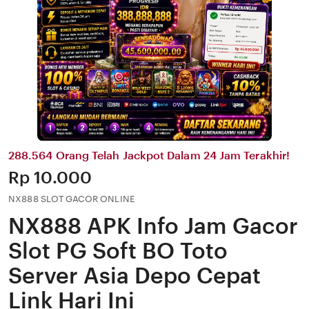
288.564 Orang Telah Jackpot Dalam 24 Jam Terakhir!
Price:
Rp 10.000
NX888 SLOT GACOR ONLINE
NX888 APK Info Jam Gacor
Slot PG Soft BO Toto
Server Asia Depo Cepat
Link Hari Ini