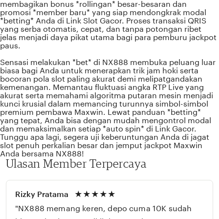
membagikan bonus *rollingan* besar-besaran dan
promosi *member baru* yang siap mendongkrak modal
*betting* Anda di Link Slot Gacor. Proses transaksi QRIS
yang serba otomatis, cepat, dan tanpa potongan ribet
jelas menjadi daya pikat utama bagi para pemburu jackpot
paus.
Sensasi melakukan *bet* di NX888 membuka peluang luar
biasa bagi Anda untuk menerapkan trik jam hoki serta
bocoran pola slot paling akurat demi melipatgandakan
kemenangan. Memantau fluktuasi angka RTP Live yang
akurat serta memahami algoritma putaran mesin menjadi
kunci krusial dalam memancing turunnya simbol-simbol
premium pembawa Maxwin. Lewat panduan *betting*
yang tepat, Anda bisa dengan mudah mengontrol modal
dan memaksimalkan setiap *auto spin* di Link Gacor.
Tunggu apa lagi, segera uji keberuntungan Anda di jagat
slot penuh perkalian besar dan jemput jackpot Maxwin
Anda bersama NX888!
Ulasan Member Terpercaya
Rizky Pratama
★★★★★
"NX888 memang keren, depo cuma 10K sudah