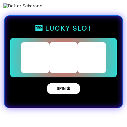
🎰 LUCKY SLOT
SPIN 🎲