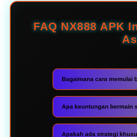
FAQ NX888 APK In
As
Bagaimana cara memulai b
Apa keuntungan bermain sl
Apakah ada strategi khus