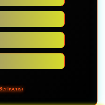
erlisensi