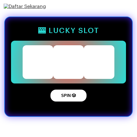
🎰 LUCKY SLOT
SPIN 🎲