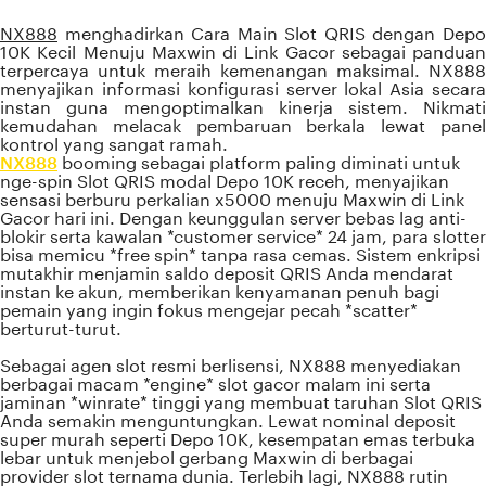
NX888
menghadirkan Cara Main Slot QRIS dengan Depo
10K Kecil Menuju Maxwin di Link Gacor sebagai panduan
terpercaya untuk meraih kemenangan maksimal. NX888
menyajikan informasi konfigurasi server lokal Asia secara
instan guna mengoptimalkan kinerja sistem. Nikmati
kemudahan melacak pembaruan berkala lewat panel
kontrol yang sangat ramah.
NX888
booming sebagai platform paling diminati untuk
nge-spin Slot QRIS modal Depo 10K receh, menyajikan
sensasi berburu perkalian x5000 menuju Maxwin di Link
Gacor hari ini. Dengan keunggulan server bebas lag anti-
blokir serta kawalan *customer service* 24 jam, para slotter
bisa memicu *free spin* tanpa rasa cemas. Sistem enkripsi
mutakhir menjamin saldo deposit QRIS Anda mendarat
instan ke akun, memberikan kenyamanan penuh bagi
pemain yang ingin fokus mengejar pecah *scatter*
berturut-turut.
Sebagai agen slot resmi berlisensi, NX888 menyediakan
berbagai macam *engine* slot gacor malam ini serta
jaminan *winrate* tinggi yang membuat taruhan Slot QRIS
Anda semakin menguntungkan. Lewat nominal deposit
super murah seperti Depo 10K, kesempatan emas terbuka
lebar untuk menjebol gerbang Maxwin di berbagai
provider slot ternama dunia. Terlebih lagi, NX888 rutin