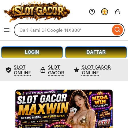
NX888
Skip
to
Search
ontent
Browse
for
items
or
shops
LOGIN
DAFTAR
SLOT
SLOT
SLOT GACOR
ONLINE
GACOR
ONLINE