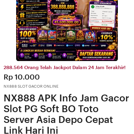
288.564 Orang Telah Jackpot Dalam 24 Jam Terakhir!
Price:
Rp 10.000
NX888 SLOT GACOR ONLINE
NX888 APK Info Jam Gacor
Slot PG Soft BO Toto
Server Asia Depo Cepat
Link Hari Ini