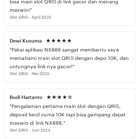
bisa main slot QRIS di link gacor dan menang
maxwin!"
Slot QRIS - April 2023
Dewi Kusuma
★★★★★
"Pakai aplikasi NX888 sangat membantu saya
memahami main slot QRIS dengan depo 10K, dan
untungnya link nya gacor!"
Slot QRIS - Mei 2023
Budi Hartanto
★★★★☆
"Pengalaman pertama main slot dengan QRIS,
deposit kecil cuma 10K tapi bisa gampang dapat
maxwin di link NX888."
Slot QRIS - Juni 2023