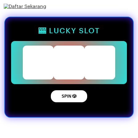
🎰 LUCKY SLOT
SPIN 🎲