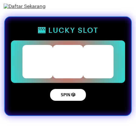
🎰 LUCKY SLOT
SPIN 🎲