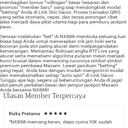
membagikan bonus *rollingan* besar-besaran dan
promosi *member baru* yang siap mendongkrak modal
*betting* Anda di Link Slot Gacor. Proses transaksi QRIS
yang serba otomatis, cepat, dan tanpa potongan ribet
jelas menjadi daya pikat utama bagi para pemburu jackpot
paus.
Sensasi melakukan *bet* di NX888 membuka peluang luar
biasa bagi Anda untuk menerapkan trik jam hoki serta
bocoran pola slot paling akurat demi melipatgandakan
kemenangan. Memantau fluktuasi angka RTP Live yang
akurat serta memahami algoritma putaran mesin menjadi
kunci krusial dalam memancing turunnya simbol-simbol
premium pembawa Maxwin. Lewat panduan *betting*
yang tepat, Anda bisa dengan mudah mengontrol modal
dan memaksimalkan setiap *auto spin* di Link Gacor.
Tunggu apa lagi, segera uji keberuntungan Anda di jagat
slot penuh perkalian besar dan jemput jackpot Maxwin
Anda bersama NX888!
Ulasan Member Terpercaya
Rizky Pratama
★★★★★
"NX888 memang keren, depo cuma 10K sudah